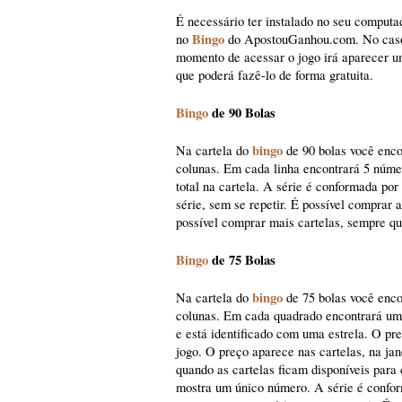
É necessário ter instalado no seu computa
Bingo
no
do ApostouGanhou.com. No caso d
momento de acessar o jogo irá aparecer u
que poderá fazê-lo de forma gratuita.
Bingo
de 90 Bolas
bingo
Na cartela do
de 90 bolas você encon
colunas. Em cada linha encontrará 5 núme
total na cartela. A série é conformada po
série, sem se repetir. É possível comprar 
possível comprar mais cartelas, sempre que
Bingo
de 75 Bolas
bingo
Na cartela do
de 75 bolas você encon
colunas. Em cada quadrado encontrará um 
e está identificado com uma estrela. O pre
jogo. O preço aparece nas cartelas, na ja
quando as cartelas ficam disponíveis para
mostra um único número. A série é confor