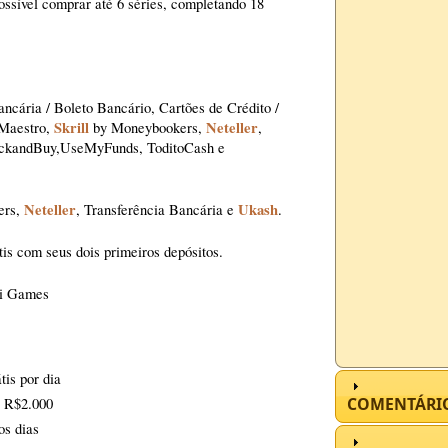
ossível comprar até 6 séries, completando 18
ncária / Boleto Bancário, Cartões de Crédito /
Skrill
Neteller
 Maestro,
by Moneybookers,
,
ickandBuy,UseMyFunds, ToditoCash e
Neteller
Ukash
ers,
, Transferência Bancária e
.
s com seus dois primeiros depósitos.
ni Games
tis por dia
COMENTÁRI
e R$2.000
os dias