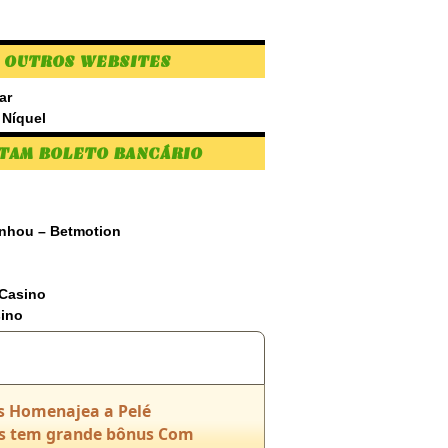
 OUTROS WEBSITES
ar
 Níquel
TAM BOLETO BANCÁRIO
anhou – Betmotion
 Casino
sino
s Homenajea a Pelé
s tem grande bônus Com