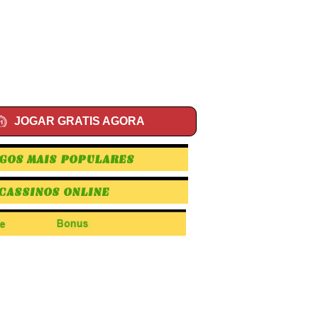
JOGAR GRATIS AGORA
GOS MAIS POPULARES
CASSINOS ONLINE