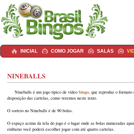
Pular para o conteúdo principal
Pular para o conteúdo secundário
INICIAL
COMO JOGAR
SALAS
VI
NINEBALLS
bingo
Nineballs é um jogo típico de vídeo
, que reproduz o formato
disposição das cartelas, como veremos neste texto.
O sorteio no Nineballs é de 90 bolas.
O espaço acima da tela do jogo é o lugar onde as bolas numeradas ap
embaixo você poderá escolher jogar com até quatro cartelas.