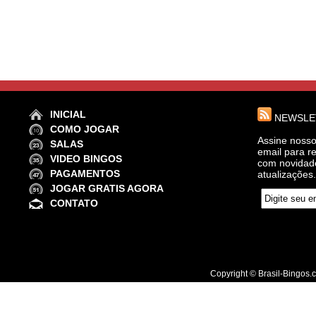
INICIAL
NEWSLE
COMO JOGAR
Assine noss
SALAS
email para r
VIDEO BINGOS
com novidade
PAGAMENTOS
atualizações
JOGAR GRATIS AGORA
CONTATO
Copyright © Brasil-Bingos.com 2012