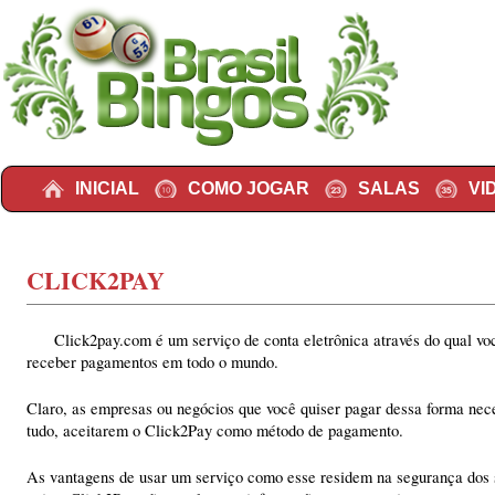
Pular para o conteúdo principal
Pular para o conteúdo secundário
INICIAL
COMO JOGAR
SALAS
VI
CLICK2PAY
Click2pay.com é um serviço de conta eletrônica através do qual vo
receber pagamentos em todo o mundo.
Claro, as empresas ou negócios que você quiser pagar dessa forma nec
tudo, aceitarem o Click2Pay como método de pagamento.
As vantagens de usar um serviço como esse residem na segurança dos 