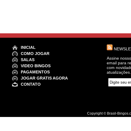
INICIAL
NEWSLE
COMO JOGAR
Assine noss
SALAS
email para r
VIDEO BINGOS
com novidade
PAGAMENTOS
atualizações
JOGAR GRATIS AGORA
CONTATO
Copyright © Brasil-Bingos.com 2012